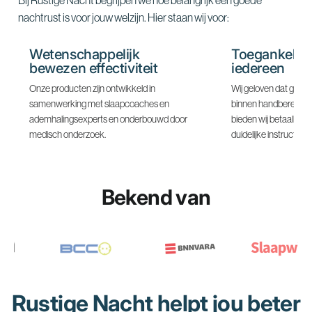
Bij Rustige Nacht begrijpen we hoe belangrijk een goede
nachtrust is voor jouw welzijn. Hier staan wij voor:
Wetenschappelijk
Toegankelijk
bewezen effectiviteit
iedereen
Onze producten zijn ontwikkeld in
Wij geloven dat goede
samenwerking met slaapcoaches en
binnen handbereik mo
ademhalingsexperts en onderbouwd door
bieden wij betaalbar
medisch onderzoek.
duidelijke instructies.
Bekend van
Rustige Nacht helpt jou beter