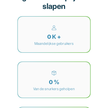
slapen
K +
0
Maandelijkse gebruikers
%
0
Van de snurkers geholpen