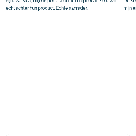
Fijne service, bitje Is perfect en het helpt echt. Ze staan
De kl
echt achter hun product. Echte aanrader.
mijn e