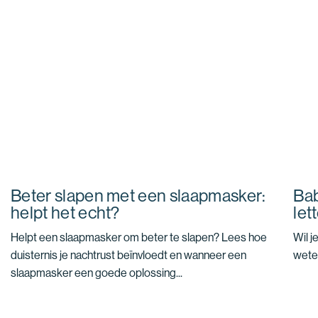
Beter slapen met een slaapmasker:
Bab
helpt het echt?
let
Helpt een slaapmasker om beter te slapen? Lees hoe
Wil j
duisternis je nachtrust beïnvloedt en wanneer een
weten
slaapmasker een goede oplossing...