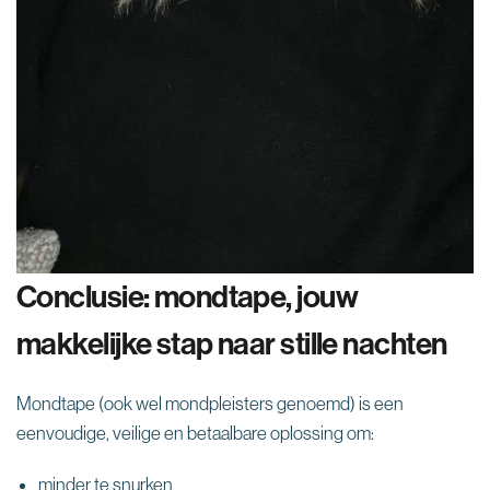
Conclusie: mondtape, jouw
makkelijke stap naar stille nachten
Mondtape (ook wel mondpleisters genoemd) is een
eenvoudige, veilige en betaalbare oplossing om:
minder te snurken