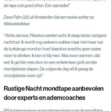
¡
de tape ook goed zitten. Een aanrader!”
Dave Palm (22) uit Amsterdam liet een review achter op
Webwinkelkleur
“Vlotte service, Pleisters werken echt. Ik slaap beter, rustigere
nachtrust. Ik wordt nog weleens wakker maar niet meer van
de kurkdroge mond en hoef daardoor snachts geen water
meer te drinken. Ik ben er blij mee. Was even wennen, dat
wel. Ik ga hier mee door en een enkele keer ga ik zonder
mondpleister slapen. De volgende dag wil ik graag de
mondpleister weer op!”
Rustige Nacht mondtape aanbevolen
door experts en ademcoaches
Wil je meer reviews en ervaringen lezen over de mondtape