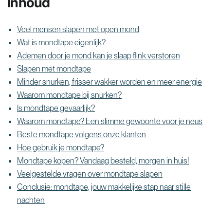
Inhoud
Veel mensen slapen met open mond
Wat is mondtape eigenlijk?
Ademen door je mond kan je slaap flink verstoren
Slapen met mondtape
Minder snurken, frisser wakker worden en meer energie
Waarom mondtape bij snurken?
Is mondtape gevaarlijk?
Waarom mondtape? Een slimme gewoonte voor je neus
Beste mondtape volgens onze klanten
Hoe gebruik je mondtape?
Mondtape kopen? Vandaag besteld, morgen in huis!
Veelgestelde vragen over mondtape slapen
Conclusie: mondtape, jouw makkelijke stap naar stille
nachten