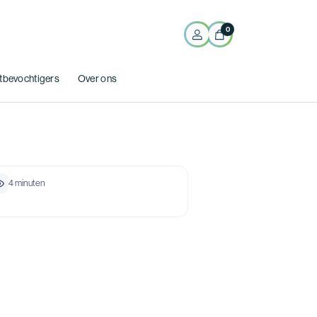
0
tbevochtigers
Over ons
4 minuten