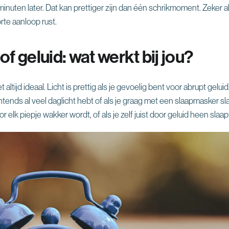
en minuten later. Dat kan prettiger zijn dan één schrikmoment. Zeker
rte aanloop rust.
g of geluid: wat werkt bij jou?
et altijd ideaal. Licht is prettig als je gevoelig bent voor abrupt gelu
tends al veel daglicht hebt of als je graag met een slaapmasker slaapt
r elk piepje wakker wordt, of als je zelf juist door geluid heen slaap