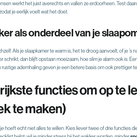
nsen werkt het juist averechts en vallen ze erdoorheen. Test daa
zodat je eerlijk voelt wat het doet.
ker als onderdeel van je slaapo
chzelf. Als je slaapkamer te warm is, het te droog aanvoelt, of je ’s
schrikt, dan blijft opstaan moeizaam, hoe slim je alarm ook is. Een
 rustige ademhaling geven je een betere basis om ook prettiger t
ijkste functies om op te l
ek te maken)
e hoeft echt niet alles te willen. Kies liever twee of drie functies 
klist helpt: wil je minder stress bij het wakker worden, minder
sn