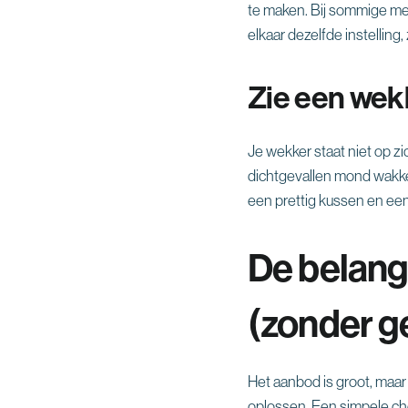
te maken. Bij sommige me
elkaar dezelfde instelling, 
Zie een wek
Je wekker staat niet op zi
dichtgevallen mond wakker 
een prettig kussen en een
De belangr
(zonder g
Het aanbod is groot, maar j
oplossen. Een simpele chec