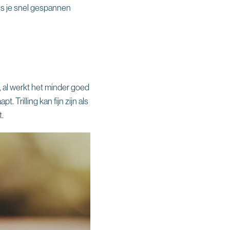
 als je snel gespannen
id, al werkt het minder goed
. Trilling kan fijn zijn als
t.