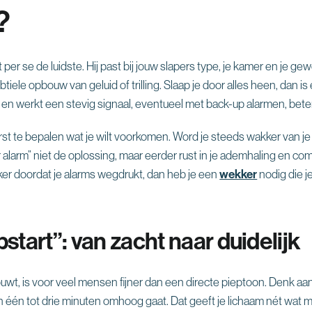

¢
?
et per se de luidste. Hij past bij jouw slapers type, je kamer en je ge
iele opbouw van geluid of trilling. Slaap je door alles heen, dan i
f en werkt een stevig signaal, eventueel met back-up alarmen, beter
rst te bepalen wat je wilt voorkomen. Word je steeds wakker van je
 alarm” niet de oplossing, maar eerder rust in je ademhaling en com
kker doordat je alarms wegdrukt, dan heb je een
wekker
nodig die je
start”: van zacht naar duidelijk
wt, is voor veel mensen fijner dan een directe pieptoon. Denk aa
n één tot drie minuten omhoog gaat. Dat geeft je lichaam nét wat 