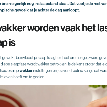
je brein eigenlijk nog in slaapstand staat. Dat voel je de rest 
typische gevoel dat je achter de dag aanloopt.
kker worden vaak het las
ap is
gewekt, beïnvloedt je slaap traagheid, dat dromerige, zware gevoel
n diepe slaapfase wordt wakker getrokken, is de kans groter dat je 
keuzes in je
wekker
instellingen en je avondroutine kun je dat ver
le leven hoeft om te gooien.