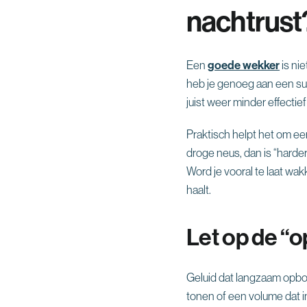
nachtrust
Een
goede wekker
is ni
heb je genoeg aan een subt
juist weer minder effectie
Praktisch helpt het om ee
droge neus, dan is “harder
Word je vooral te laat wa
haalt.
Let op de “op
Geluid dat langzaam opbou
tonen of een volume dat i