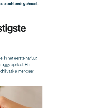
van de ochtend: gehaast,
tigste
 in het eerste halfuur.
groggy opstaat. Het
schil vaak al merkbaar