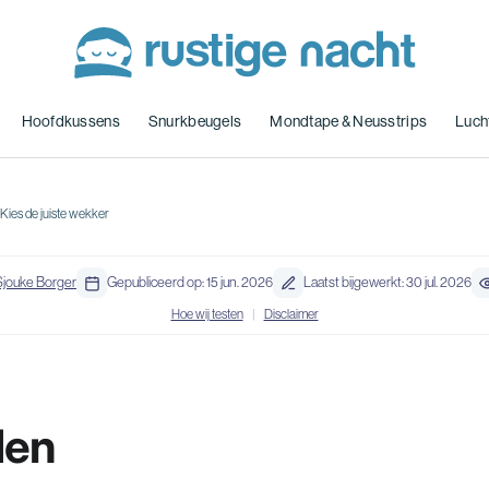
Hoofdkussens
Snurkbeugels
Mondtape & Neusstrips
Luch
Kies de juiste wekker
Sjouke Borger
Gepubliceerd op: 15 jun. 2026
Laatst bijgewerkt: 30 jul. 2026
Hoe wij testen
|
Disclaimer
den