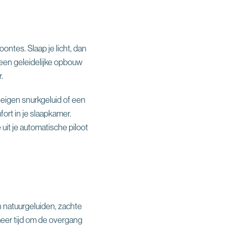
â
woontes. Slaap je licht, dan
s een geleidelijke opbouw
.
 eigen snurkgeluid of een
fort in je slaapkamer.
 uit je automatische piloot
n natuurgeluiden, zachte
meer tijd om de overgang