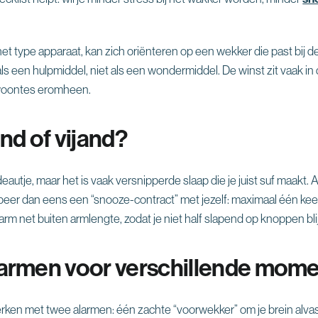
€
het type apparaat, kan zich oriënteren op een wekker die past bij d
ls een hulpmiddel, niet als een wondermiddel. De winst zit vaak in
ewoontes eromheen.
nd of vijand?
autje, maar het is vaak versnipperde slaap die je juist suf maakt. A
beer dan eens een “snooze-contract” met jezelf: maximaal één ke
arm net buiten armlengte, zodat je niet half slapend op knoppen blij
armen voor verschillende mom
ken met twee alarmen: één zachte “voorwekker” om je brein alvast