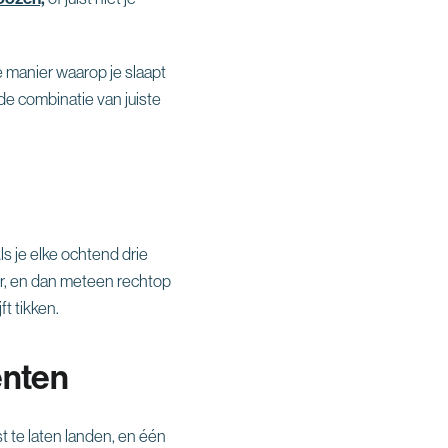
“
e manier waarop je slaapt
 de combinatie van juiste
ls je elke ochtend drie
er, en dan meteen rechtop
ft tikken.
enten
 te laten landen, en één