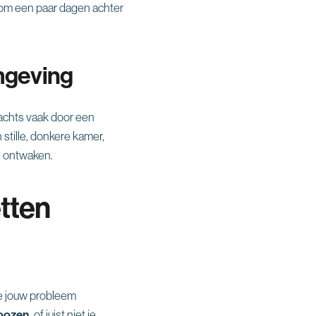
rom een paar dagen achter
mgeving
 nachts vaak door een
 stille, donkere kamer,
e ontwaken.
etten
die jouw probleem
oozen,
of juist niet je